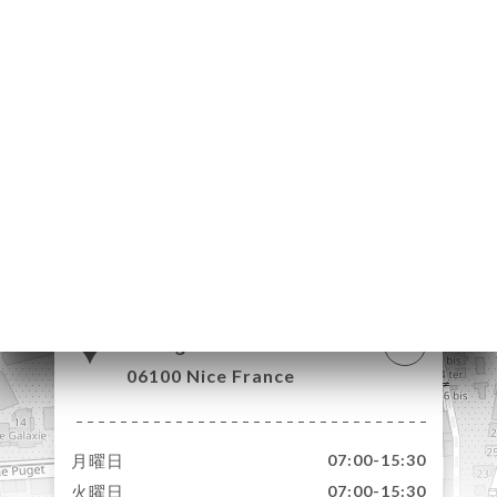
約
文
ャ
リ
ビ
ー
ニ
ー
絡
79 Avenue Alfred
Borriglione
06100 Nice France
月曜日
07:00-15:30
火曜日
07:00-15:30