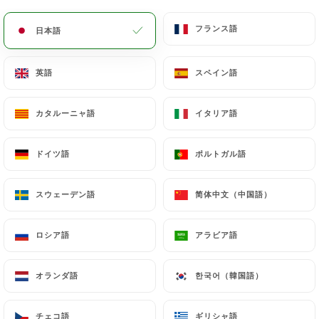
メニュー
JA
フランス語
フランス語
日本語
日本語
英語
英語
スペイン語
スペイン語
カタルーニャ語
カタルーニャ語
イタリア語
イタリア語
/
ホーム
連絡先
連絡先
ドイツ語
ドイツ語
ポルトガル語
ポルトガル語
スウェーデン語
スウェーデン語
简体中文（中国語）
简体中文（中国語）
ロシア語
ロシア語
アラビア語
アラビア語
オランダ語
オランダ語
한국어（韓国語）
한국어（韓国語）
Ciccio pizza
チェコ語
チェコ語
ギリシャ語
ギリシャ語